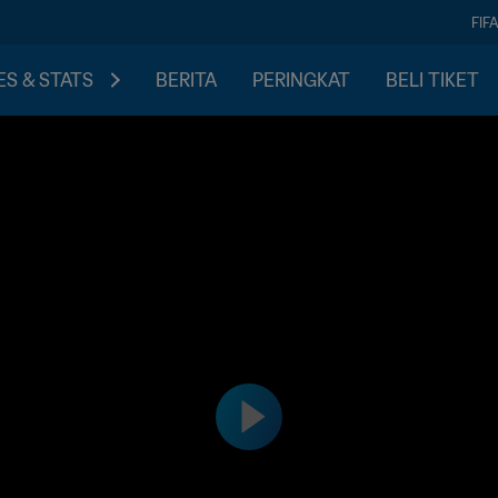
FIF
S & STATS
BERITA
PERINGKAT
BELI TIKET