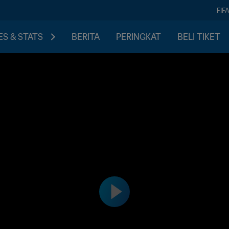
FIF
S & STATS
BERITA
PERINGKAT
BELI TIKET