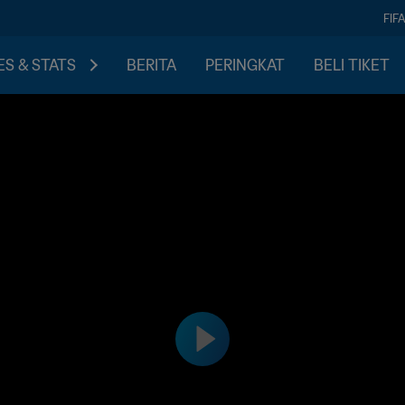
FIF
S & STATS
BERITA
PERINGKAT
BELI TIKET