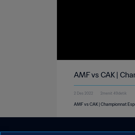
AMF vs CAK | Cha
2 Des 2022
2menit 49detik
AMF vs CAK | Championnat Espo