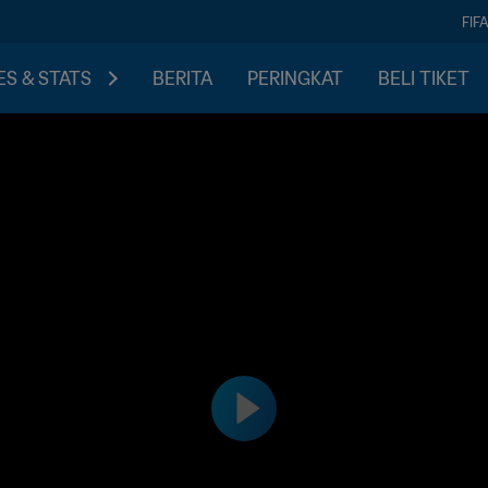
FIF
S & STATS
BERITA
PERINGKAT
BELI TIKET