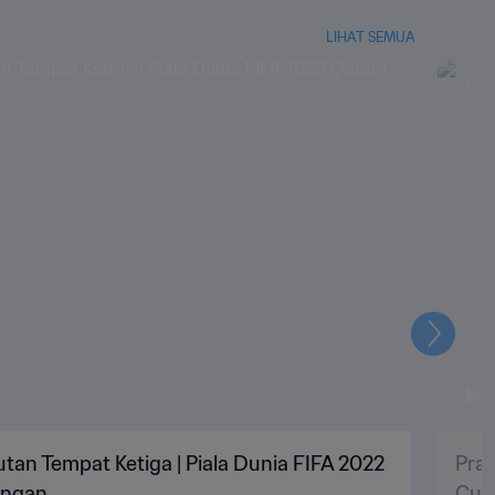
LIHAT SEMUA
Selanju
utan Tempat Ketiga | Piala Dunia FIFA 2022
Pran
ingan
Cup