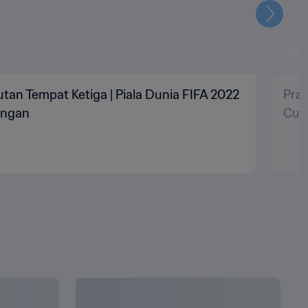
Selanju
utan Tempat Ketiga | Piala Dunia FIFA 2022
Pran
ingan
Cup
LIHAT SEMUA