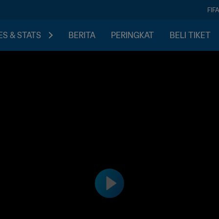
FIF
S & STATS
BERITA
PERINGKAT
BELI TIKET