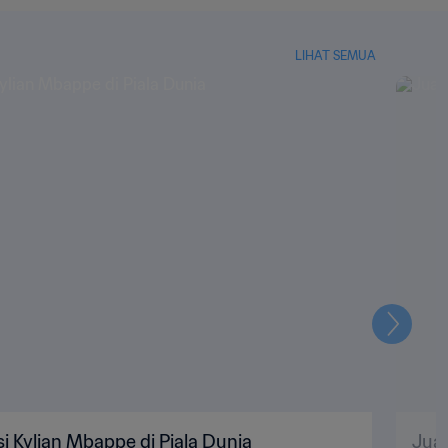
LIHAT SEMUA
Selanju
i Kylian Mbappe di Piala Dunia
Juar