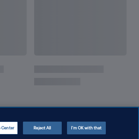
Selanju
Dunia FIFA 2022 Qatar
Seti
e Center
Reject All
I'm OK with that