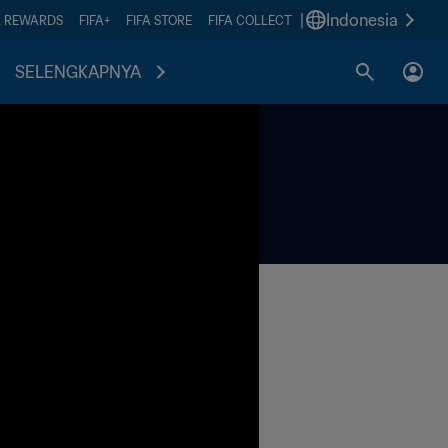
|
Indonesia
A REWARDS
FIFA+
FIFA STORE
FIFA COLLECT
SELENGKAPNYA