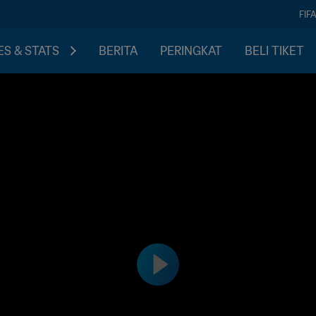
FIF
S & STATS
BERITA
PERINGKAT
BELI TIKET