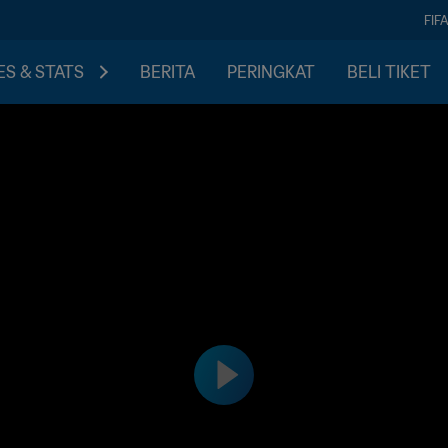
FIF
S & STATS
BERITA
PERINGKAT
BELI TIKET