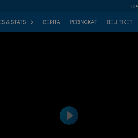
FIF
S & STATS
BERITA
PERINGKAT
BELI TIKET