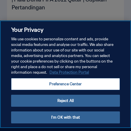
Pertandingan
Your Privacy
LIHAT LEBIH BANYAK
We use cookies to personalize content and ads, provide
social media features and analyse our traffic. We also share
information about your use of our site with our social
media, advertising and analytics partners. You can select
your cookie preferences by clicking on the buttons on the
right and place a do not sell or share my personal
information request.
Data Protection Portal
KEBIJAKAN PRIVASI
Preference Center
SYARAT DAN KETENTUAN
ATUR PREFERENSI KUKI
Reject All
Copyright © 1994 - 2026 FIFA. All rights reserved.
I'm OK with that