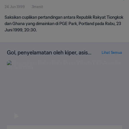
24 Jun 1999
3menit
Pertandingan
Saksikan cuplikan pertandingan antara Republik Rakyat Tiongkok
dan Ghana yang dimainkan di PGE Park, Portland pada Rabu, 23
Juni 1999, 20:30.
Gol, penyelamatan oleh kiper, asis,
Lihat Semua
dan lainnya!