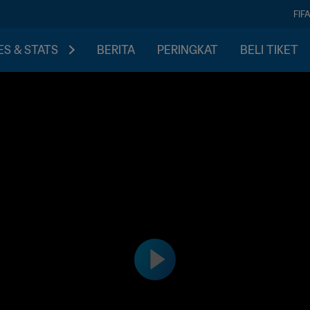
FIF
S & STATS
BERITA
PERINGKAT
BELI TIKET