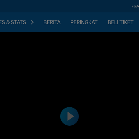
FIF
S & STATS
BERITA
PERINGKAT
BELI TIKET