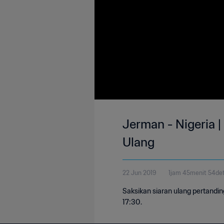
Jerman - Nigeria |
Ulang
22 Jun 2019
1jam 45menit 54det
Saksikan siaran ulang pertandin
17:30.