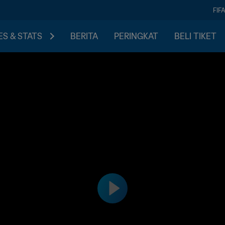
FIF
S & STATS
BERITA
PERINGKAT
BELI TIKET