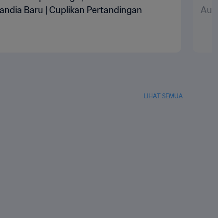
landia Baru | Cuplikan Pertandingan
Aust
LIHAT SEMUA