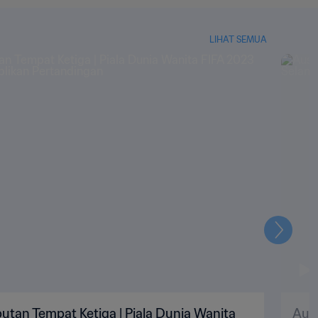
LIHAT SEMUA
Selanju
butan Tempat Ketiga | Piala Dunia Wanita
Aust