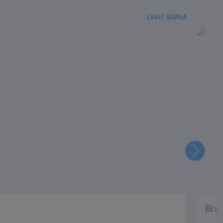
LIHAT SEMUA
Selanju
Bras