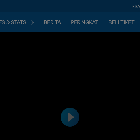
FIF
S & STATS
BERITA
PERINGKAT
BELI TIKET