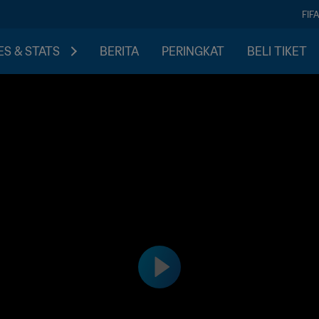
FIF
S & STATS
BERITA
PERINGKAT
BELI TIKET