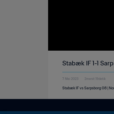
Stabæk IF 1-1 Sar
7 Mei 2023
2menit 19detik
Stabæk IF vs Sarpsborg 08 | No