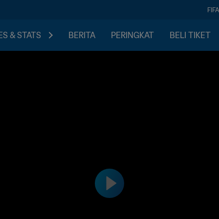
FIF
S & STATS
BERITA
PERINGKAT
BELI TIKET