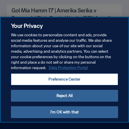
Gol Mia Hamm 17' | Amerika Serika v
Denmark | Piala Dunia Wanita FIFA Amerika
Your Privacy
Serikat 1999
We use cookies to personalize content and ads, provide
social media features and analyse our traffic. We also share
information about your use of our site with our social
media, advertising and analytics partners. You can select
your cookie preferences by clicking on the buttons on the
right and place a do not sell or share my personal
information request.
Data Protection Portal
Preference Center
Reject All
I'm OK with that
Gol Julie Foudy 73' | Amerika Serika v
Denmark | Piala Dunia Wanita FIFA Amerika