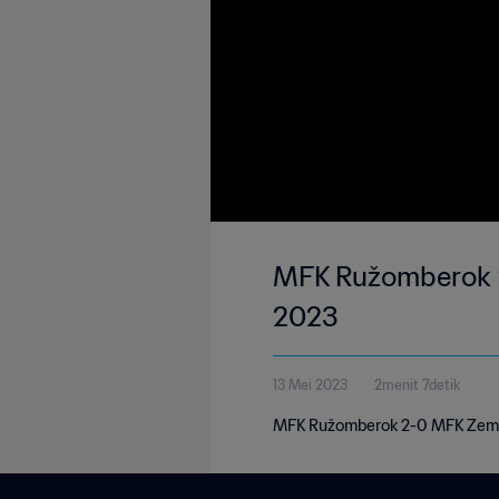
MFK Ružomberok 2
2023
13 Mei 2023
2menit 7detik
MFK Ružomberok 2-0 MFK Zemplí