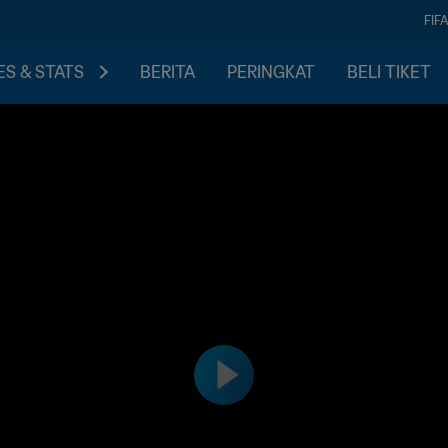
FIF
S & STATS
BERITA
PERINGKAT
BELI TIKET