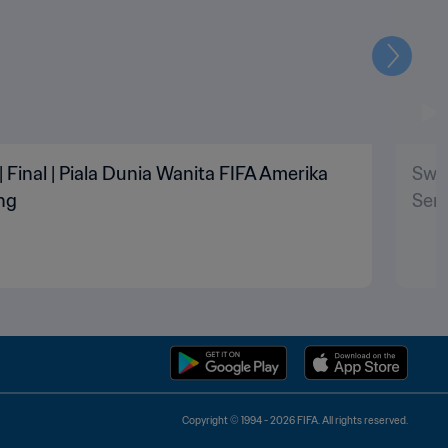
Selanju
 Final | Piala Dunia Wanita FIFA Amerika
Swed
ang
Seri
Copyright © 1994 - 2026 FIFA. All rights reserved.