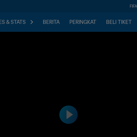
FIF
S & STATS
BERITA
PERINGKAT
BELI TIKET