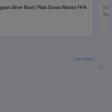
aan Silver Boot | Piala Dunia Wanita FIFA
Káti
Seri
LIHAT SEMUA