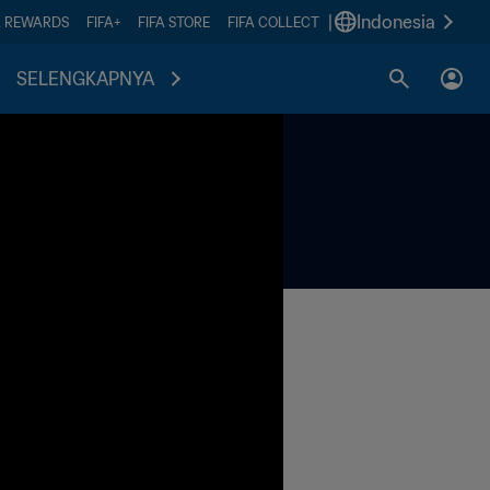
|
Indonesia
A REWARDS
FIFA+
FIFA STORE
FIFA COLLECT
SELENGKAPNYA