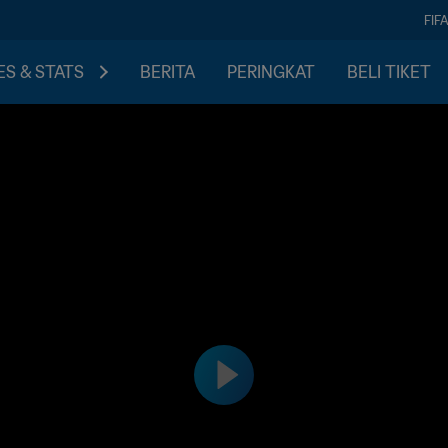
FIF
S & STATS
BERITA
PERINGKAT
BELI TIKET