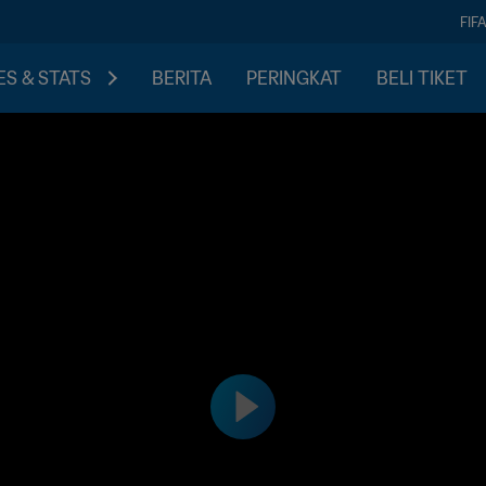
FIF
S & STATS
BERITA
PERINGKAT
BELI TIKET