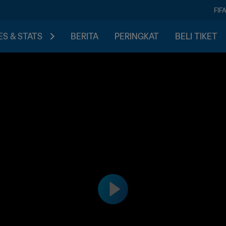
FIF
S & STATS
BERITA
PERINGKAT
BELI TIKET