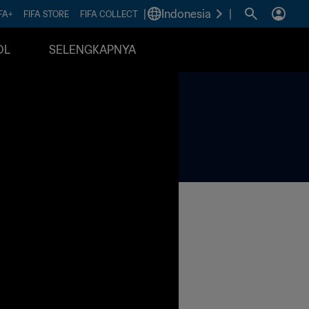
|
Indonesia
|
FA+
FIFA STORE
FIFA COLLECT
OL
SELENGKAPNYA