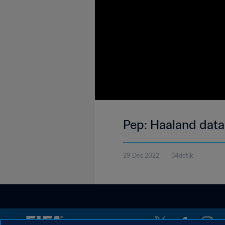
Pep: Haaland data
29 Des 2022
34detik