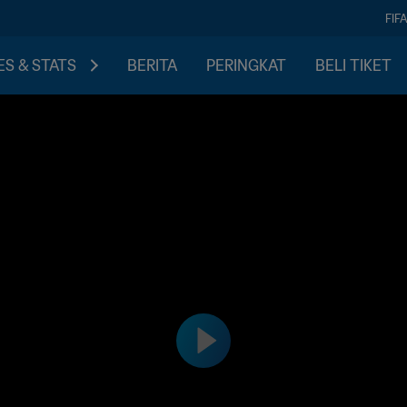
FIF
S & STATS
BERITA
PERINGKAT
BELI TIKET