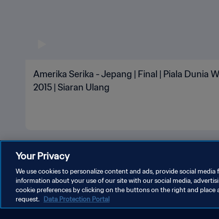
Amerika Serika - Jepang | Final | Piala Dunia
2015 | Siaran Ulang
Your Privacy
We use cookies to personalize content and ads, provide social media f
information about your use of our site with our social media, advertis
cookie preferences by clicking on the buttons on the right and place 
KEBIJAKAN PRIVASI
SYARAT DAN KETENTUAN
ATUR P
request.
Data Protection Portal