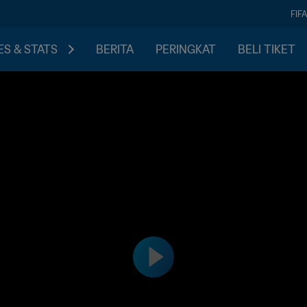
FIF
S & STATS
BERITA
PERINGKAT
BELI TIKET