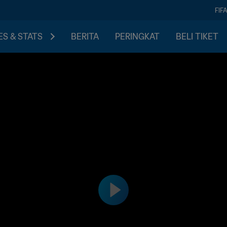
FIF
S & STATS
BERITA
PERINGKAT
BELI TIKET