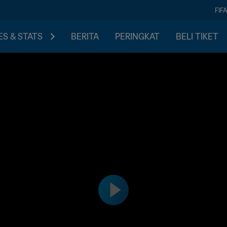
FIF
S & STATS
BERITA
PERINGKAT
BELI TIKET