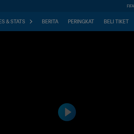
FIF
S & STATS
BERITA
PERINGKAT
BELI TIKET