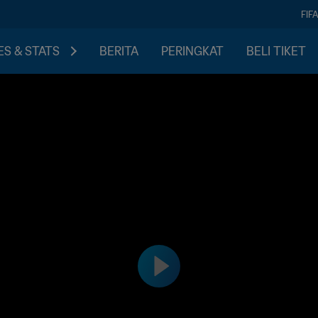
FIF
S & STATS
BERITA
PERINGKAT
BELI TIKET