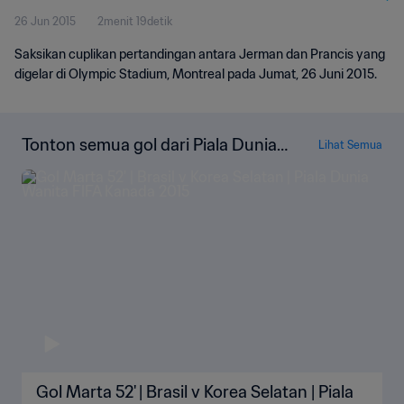
26 Jun 2015
2menit 19detik
Saksikan cuplikan pertandingan antara Jerman dan Prancis yang
digelar di Olympic Stadium, Montreal pada Jumat, 26 Juni 2015.
Tonton semua gol dari Piala Dunia
Lihat Semua
Wanita FIFA 2015 Kanada
Gol Marta 52' | Brasil v Korea Selatan | Piala