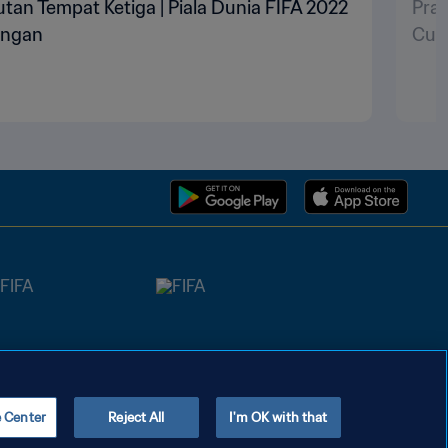
utan Tempat Ketiga | Piala Dunia FIFA 2022
Pran
ingan
Cup
e Center
Reject All
I'm OK with that
Copyright © 1994 - 2026 FIFA. All rights reserved.