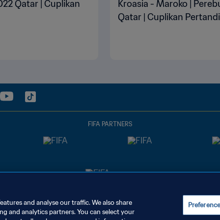
2022 Qatar | Cuplikan
Kroasia - Maroko | Pereb
Qatar | Cuplikan Pertand
FIFA PARTNERS
eatures and analyse our traffic. We also share
Preferenc
ing and analytics partners. You can select your
REFERENSI KUKI