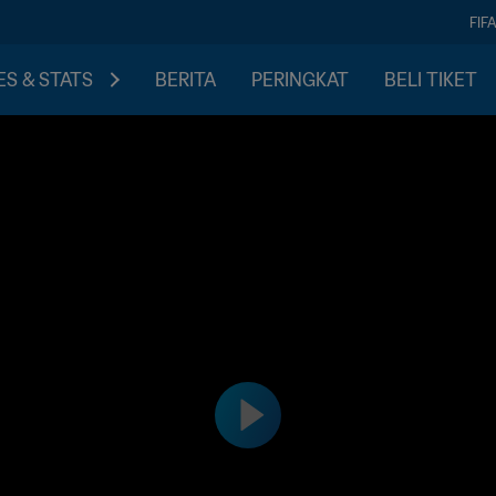
FIF
S & STATS
BERITA
PERINGKAT
BELI TIKET