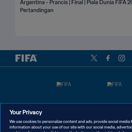
Argentina - Prancis | Final | Piala Dunia FIFA 
Pertandingan
Your Privacy
We use cookies to personalize content and ads, provide social media f
information about your use of our site with our social media, advertis
KEBIJAKAN PRIVASI
SYARAT DAN KETENTUAN
ATUR P