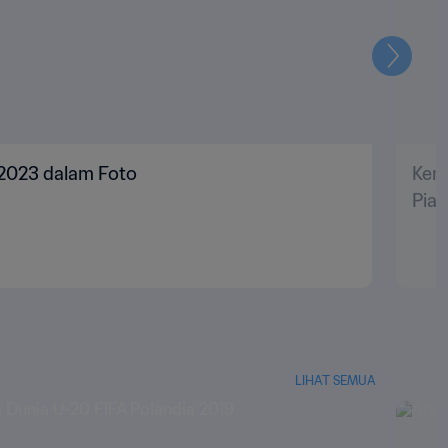
Selanju
 2023 dalam Foto
Kem
Pial
LIHAT SEMUA