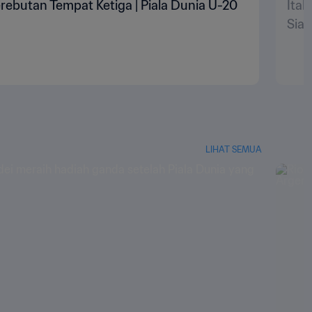
Perebutan Tempat Ketiga | Piala Dunia U-20
Ital
Siar
LIHAT SEMUA