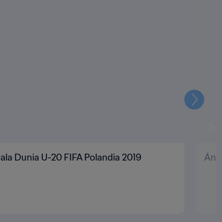
Selanju
Piala Dunia U-20 FIFA Polandia 2019
Ánge