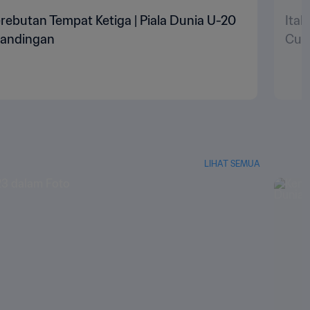
Perebutan Tempat Ketiga | Piala Dunia U-20
Ital
rtandingan
Cup
LIHAT SEMUA