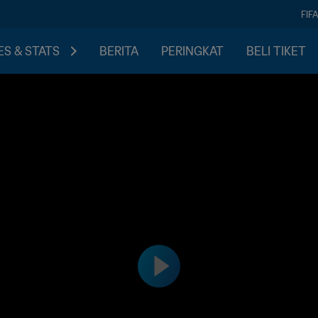
FIF
S & STATS
BERITA
PERINGKAT
BELI TIKET