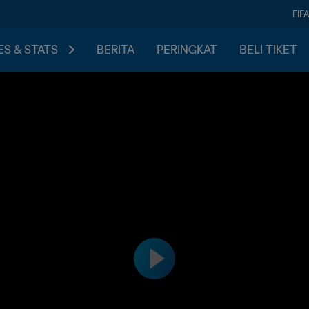
FIF
S & STATS
BERITA
PERINGKAT
BELI TIKET