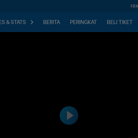
FIF
S & STATS
BERITA
PERINGKAT
BELI TIKET