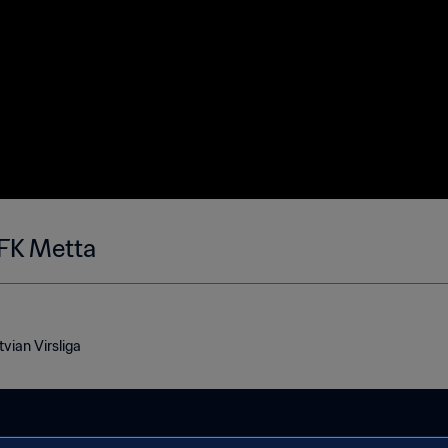
 FK Metta
vian Virsliga