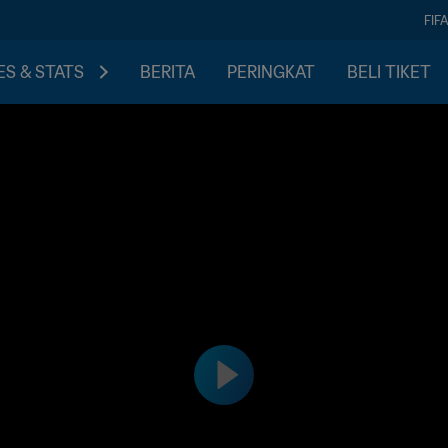
FIF
S & STATS
BERITA
PERINGKAT
BELI TIKET