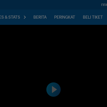
FIF
S & STATS
BERITA
PERINGKAT
BELI TIKET