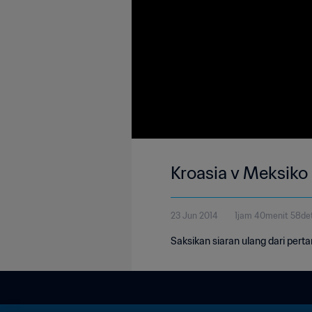
Kroasia v Meksiko 
23 Jun 2014
1jam 40menit 58det
Saksikan siaran ulang dari per