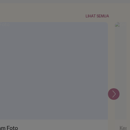
LIHAT SEMUA
Selanju
am Foto
Keme