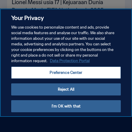
Cuplikan Pertandingan
Your Privacy
We use cookies to personalize content and ads, provide
social media features and analyse our traffic. We also share
LIHAT LEBIH BANYAK
information about your use of our site with our social
media, advertising and analytics partners. You can select
your cookie preferences by clicking on the buttons on the
right and place a do not sell or share my personal
information request.
Data Protection Portal
SEBELUM MEREKA JADI BINTANG
Lihat Semua
Preference Center
Reject All
I'm OK with that