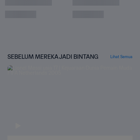
Uruguay - Italia | Final | Piala Dunia U-20
FIFA 2023 | Cuplikan Pertandingan
Israel - Korea Selatan | Perebutan Tempat
Ketiga | Piala Dunia U-20 FIFA 2023 |