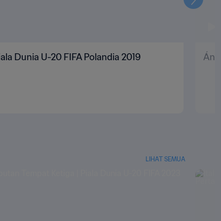
Selanju
Piala Dunia U-20 FIFA Polandia 2019
Ánge
LIHAT SEMUA