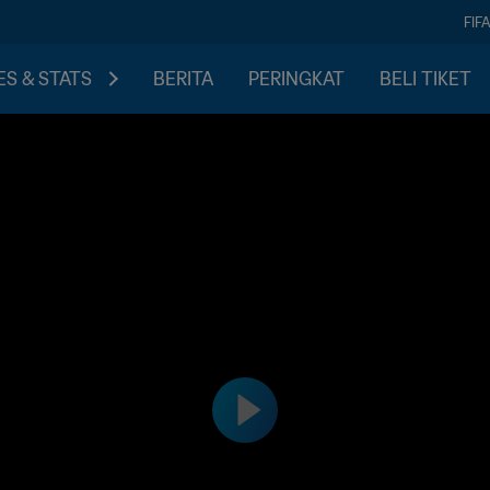
FIF
S & STATS
BERITA
PERINGKAT
BELI TIKET