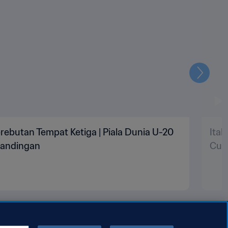
Selanju
Perebutan Tempat Ketiga | Piala Dunia U-20
Ital
rtandingan
Cup