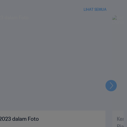
LIHAT SEMUA
Selanju
 2023 dalam Foto
Kem
Pial