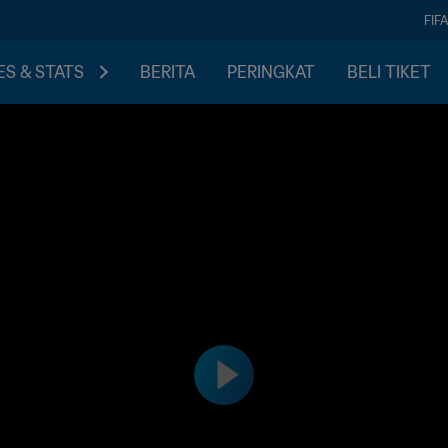
FIF
S & STATS
BERITA
PERINGKAT
BELI TIKET