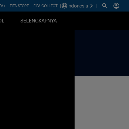
|
Indonesia
|
FA+
FIFA STORE
FIFA COLLECT
OL
SELENGKAPNYA