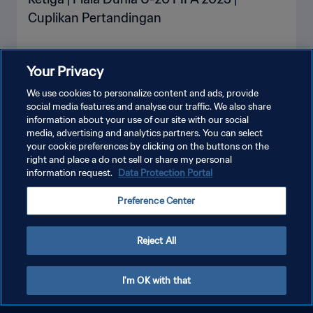
Cuplikan Pertandingan
Your Privacy
LIHAT LEBIH BANYAK
We use cookies to personalize content and ads, provide
social media features and analyse our traffic. We also share
information about your use of our site with our social
media, advertising and analytics partners. You can select
your cookie preferences by clicking on the buttons on the
right and place a do not sell or share my personal
information request.
Data Protection Portal
KEBIJAKAN PRIVASI
Preference Center
SYARAT DAN KETENTUAN
ATUR PREFERENSI KUKI
Reject All
Copyright © 1994 - 2026 FIFA. All rights reserved.
I'm OK with that