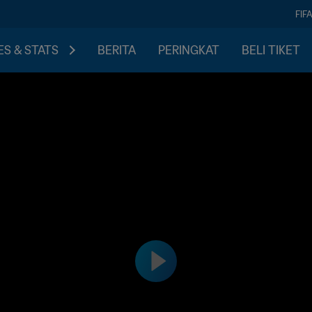
FIF
S & STATS
BERITA
PERINGKAT
BELI TIKET