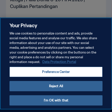
Cuplikan Pertandingan
Your Privacy
LIHAT LEBIH BANYAK
We use cookies to personalize content and ads, provide
social media features and analyse our traffic. We also share
information about your use of our site with our social
media, advertising and analytics partners. You can select
your cookie preferences by clicking on the buttons on the
right and place a do not sell or share my personal
information request.
Data Protection Portal
KEBIJAKAN PRIVASI
Preference Center
SYARAT DAN KETENTUAN
ATUR PREFERENSI KUKI
Reject All
Copyright © 1994 - 2026 FIFA. All rights reserved.
I'm OK with that