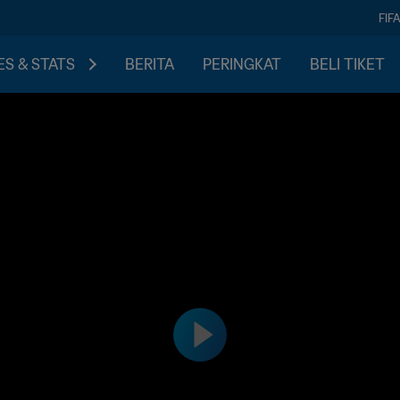
FIF
S & STATS
BERITA
PERINGKAT
BELI TIKET