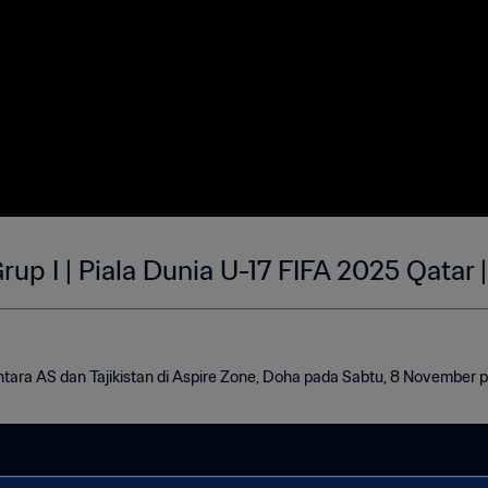
Grup I | Piala Dunia U-17 FIFA 2025 Qatar 
tara AS dan Tajikistan di Aspire Zone, Doha pada Sabtu, 8 November p