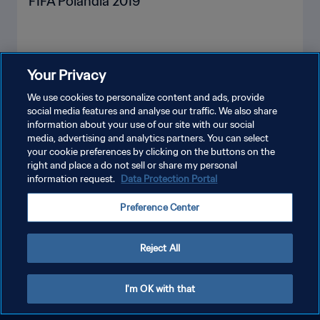
FIFA Polandia 2019
Your Privacy
LIHAT LEBIH BANYAK
We use cookies to personalize content and ads, provide
social media features and analyse our traffic. We also share
information about your use of our site with our social
media, advertising and analytics partners. You can select
your cookie preferences by clicking on the buttons on the
right and place a do not sell or share my personal
information request.
Data Protection Portal
KEBIJAKAN PRIVASI
Preference Center
SYARAT DAN KETENTUAN
ATUR PREFERENSI KUKI
Reject All
Copyright © 1994 - 2026 FIFA. All rights reserved.
I'm OK with that