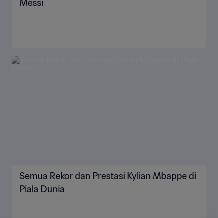
Messi
Semua Rekor dan Prestasi Kylian Mbappe di
Piala Dunia