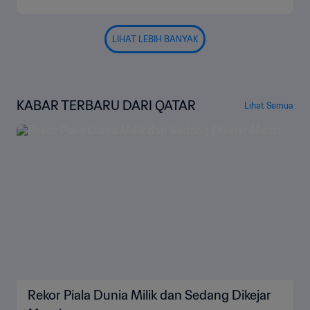
LIHAT LEBIH BANYAK
KABAR TERBARU DARI QATAR
Lihat Semua
Rekor Piala Dunia Milik dan Sedang Dikejar