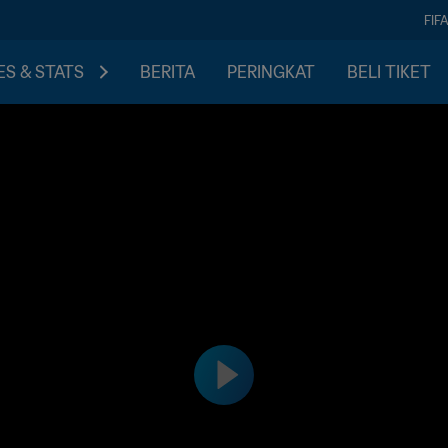
FIF
S & STATS
BERITA
PERINGKAT
BELI TIKET